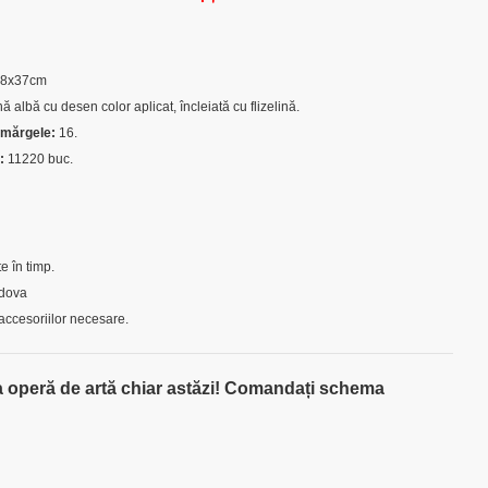
8x37cm
 albă cu desen color aplicat, încleiată cu flizelină.
 mărgele:
16
.
:
11220 buc.
?
te în timp.
ldova
accesoriilor necesare.
ia operă de artă chiar astăzi! Comandați schema