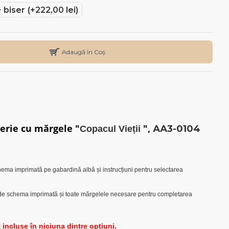
 biser
(+222,00 lei)
Adaugă în Coș
erie cu mărgele "
",
АА3-0104
Copacul Vieții
ema imprimată pe gabardină albă și instrucțiuni pentru selectarea
de schema imprimată și toate mărgelele necesare pentru completarea
 incluse în niciuna dintre opțiuni.