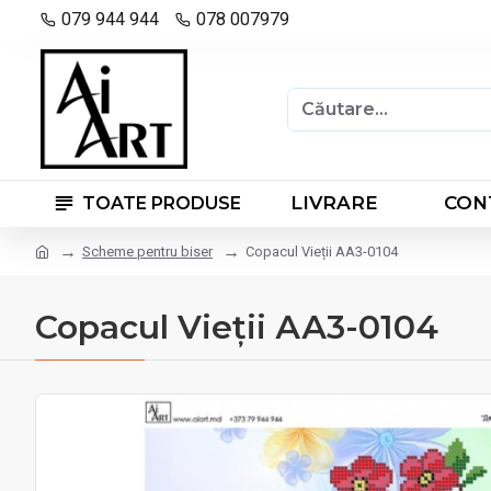
079 944 944
078 007979
LIVRARE
CON
TOATE PRODUSE
Scheme pentru biser
Copacul Vieții АА3-0104
Copacul Vieții АА3-0104