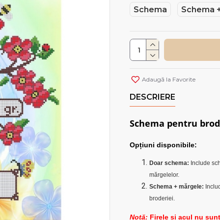
Schema
Schema +
Adaugă la Favorite
DESCRIERE
Schema pentru brod
Opțiuni disponibile:
Doar schema:
Include sch
mărgelelor.
Schema + mărgele:
Inclu
broderiei.
Notă:
Firele și acul nu sunt