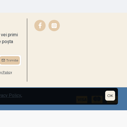
vei primi
e poșta
Trimite
y Policy
vacy Policy
.
OK