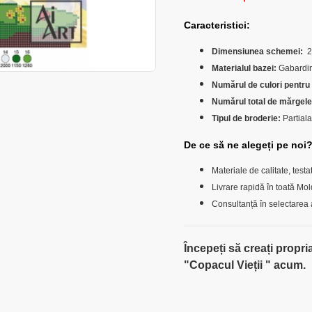
Cara
cteristici:
Dimensiunea schemei:
2
Materialul bazei:
Gabardină
Numărul de culori pentru
Numărul total de mărgele
Tipul de broderie:
Partiala
De ce să ne alegeți pe noi
Materiale de calitate, testa
Livrare rapidă în toată Mo
Consultanță în selectarea 
Începeți să creați propr
"
Copacul Vieții
" acum.