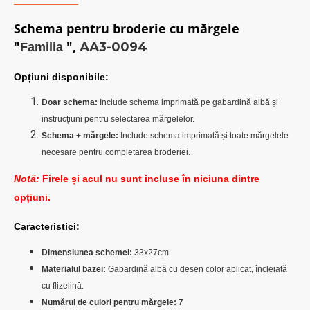
Schema pentru broderie cu mărgele
"
",
АА3-0094
Familia
Opțiuni disponibile:
Doar schema:
Include schema imprimată pe gabardină albă și
instrucțiuni pentru selectarea mărgelelor.
Schema + mărgele:
Include schema imprimată și toate mărgelele
necesare pentru completarea broderiei.
Notă:
Firele și acul nu sunt incluse în niciuna dintre
opțiuni.
Cara
cteristici:
Dimensiunea schemei:
33x27cm
Materialul bazei:
Gabardină albă cu desen color aplicat, încleiată
cu flizelină.
Numărul de culori pentru mărgele: 7